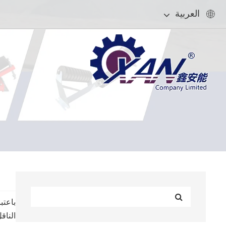
العربية

باعتب
الناق