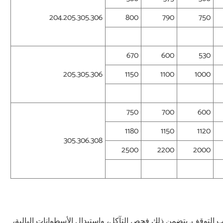
204.205.305.306
800
790
750
670
600
530
205.305.306
1150
1100
1000
750
700
600
1180
1150
1120
305.306.308
2500
2200
2000
 التوقف. يتضمن ذلك فحص التآكل، واستبدال الأسطوانات البالية،