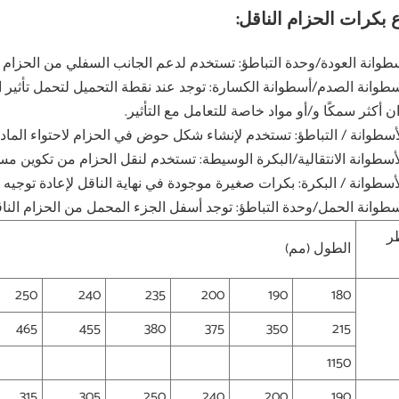
ع بكرات الحزام الناقل:
. أسطوانة الصدم/أسطوانة الكسارة: توجد عند نقطة التحميل لتحمل تأثير 
ن أكثر سمكًا و/أو مواد خاصة للتعامل مع التأثير.
ر
الطول (مم)
250
240
235
200
190
180
465
455
380
375
350
215
1150
315
305
250
240
200
190