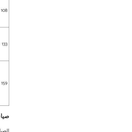
108
133
159
صيان
الصيا